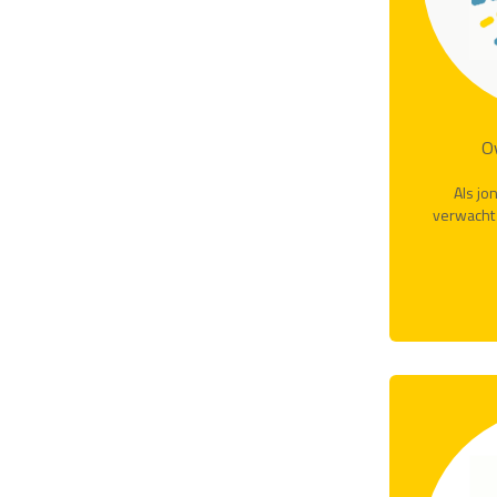
O
Als jo
verwacht 