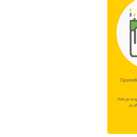
Opvoedi
Heb je vra
je a