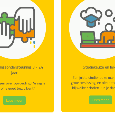
ngsondersteuning 3 - 24
Studiekeuze en ler
jaar
Een juiste studiekeuze mak
grote beslissing, en niet ee
gen over opvoeding? Vraag je
bij welke scholen kun je da
f of je goed bezig bent?
Lees meer
Lees meer