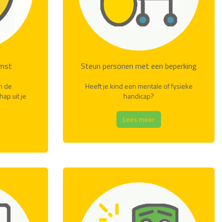
omst
Steun personen met een beperking
n de
Heeft je kind een mentale of fysieke
ap uit je
handicap?
Lees meer