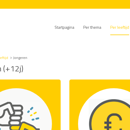
Startpagina
Per thema
Per leeftijd
eftijd
Jongeren
 (+12j)