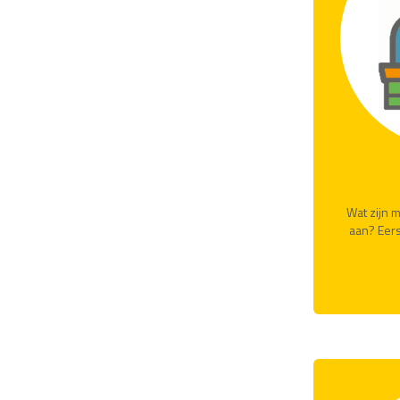
Wat zijn m
aan? Eers