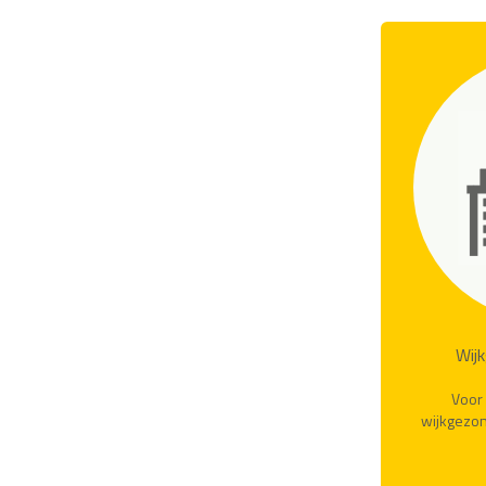
Wij
Voor 
wijkgezon