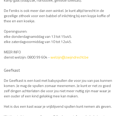
kamp gaat (slaapzak, handdoek, gevulde toilettas).
De Feniks is ook meer dan een winkel. Je kunt altijd terecht in de
gezellige zithoek voor een babbel of inlichting bij een kopje koffie of
thee en een koekje.
Openingsuren:
elke donderdagnamiddag van 13 tot 15u45.
elke zaterdagvoormiddag van 10 tot 12u45.
MEER INFO
dienst welzijn: 0800 99 604 -
welzijn@zwijndrecht.be
Geefkast
De Geefkast is een kast met babyspullen die voor jou van pas kunnen
komen. Je mag de spullen zomaar meenemen. Je kunt er net zo goed
zelf dingen achterlaten die voor jou niet meer nuttig zijn maar waar je
een ouder of een kind gelukkig mee kan maken.
Het is dus een kast waar je vrijblijvend spullen kunt nemen als geven.