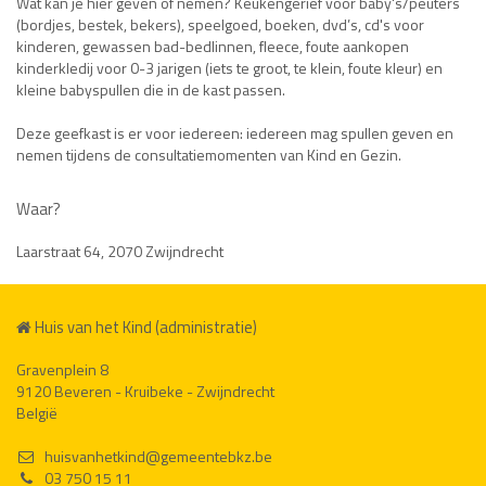
Wat kan je hier geven of nemen? Keukengerief voor baby's/peuters
(bordjes, bestek, bekers), speelgoed, boeken, dvd’s, cd's voor
kinderen, gewassen bad-bedlinnen, fleece, foute aankopen
kinderkledij voor 0-3 jarigen (iets te groot, te klein, foute kleur) en
kleine babyspullen die in de kast passen.
Deze geefkast is er voor iedereen: iedereen mag spullen geven en
nemen tijdens de consultatiemomenten van Kind en Gezin.
Waar?
Laarstraat 64, 2070 Zwijndrecht
Huis van het Kind (administratie)
Gravenplein 8
9120 Beveren - Kruibeke - Zwijndrecht
België
huisvanhetkind@gemeentebkz.be
03 750 15 11