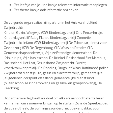
Per leeftijd van je kind kan je relevante informatie raadplegen
Per thema kan je ook informatie opzoeken.
De volgende organisaties zijn partner in het Huis van het Kind
Zwijndrecht:
Kind en Gezin, Wiegwijs VZW, Kinderdagverblijf Ons Peuterhuisje,
Kinderdagverblijf Baby Planet, Kinderdagverblijf Zonnetje,
Zwijndrecht-Infano VZW, Kinderdagverblijf De Tuimelaar, dienst voor
Gezinszorg VZW De Regenboog, CLB Waas en Dender, CLB
Gemeenschapsonderwijs, Vrije zelfstandige kleuterschool De
Krinkelrups, Vrije basisschool De Krinkel, Basisschool Sint Martinus,
Basisschool Het Laar, Gezinsbond Zwijndrecht-Burcht,
vroedvrouwenpraktijk De Ronding, Drugpunt Waas, Katrinahof, politie
Zwijndrecht dienst jeugd, gezin en slachtofferhulp, gemeentelijke
jeugddienst, Zorgpunt Waasland, gemeentelijke dienst Kind
(buitenschoolse kinderopvang en gezins- en groepsopvang), De
Keerkring.
Dit partneroverleg heeft als doel om elkaars aanbod beter te leren
kennen en om samenwerkingen op te starten. Zo is de Speelbabbel,
de Speelotheek, de vormingsavonden, het boekenpakket voor