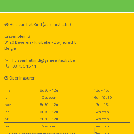
Huis van het Kind (administratie)
Gravenplein 8
9120 Beveren - Kruibeke - Zwijndrecht
België
huisvanhetkind@gemeentebkz.be
03 750 15 11
Openingsuren
ma:
8u30 - 12u
13u - 16u
di:
Gesloten
16u - 19u30
wo:
8u30 - 12u
13u - 16u
do:
8u30 - 12u
Gesloten
vr:
8u30 - 12u
Gesloten
za:
Gesloten
Gesloten
zo:
Gesloten
Gesloten
Deze website maakt gebruik van cookies.