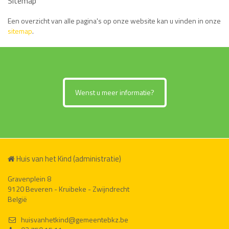
Sitemap
Een overzicht van alle pagina's op onze website kan u vinden in onze
sitemap
.
Wenst u meer informatie?
Huis van het Kind (administratie)
Gravenplein 8
9120 Beveren - Kruibeke - Zwijndrecht
België
huisvanhetkind@gemeentebkz.be