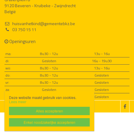
9120 Beveren - Kruibeke - Zwijndrecht
België
huisvanhetkind@gemeentebkz.be
03 750 15 11
Openingsuren
ma:
8u30 - 12u
13u - 16u
di:
Gesloten
16u - 19u30
wo:
8u30 - 12u
13u - 16u
do:
8u30 - 12u
Gesloten
vr:
8u30 - 12u
Gesloten
za:
Gesloten
Gesloten
zo:
Gesloten
Gesloten
Deze website maakt gebruik van cookies.
Lees meer
Disclaimer
Privacybeleid

Alles accepteren
Enkel noodzakelijke accepteren
Website door Livalos