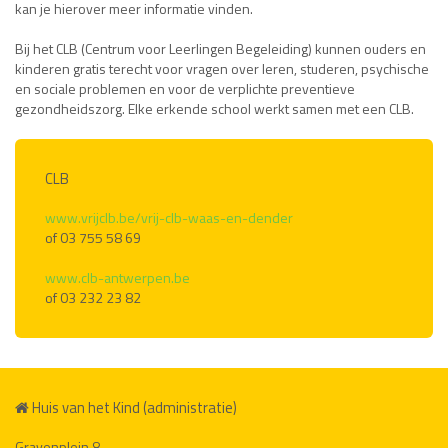
kan je hierover meer informatie vinden.
Bij het CLB (Centrum voor Leerlingen Begeleiding) kunnen ouders en
kinderen gratis terecht voor vragen over leren, studeren, psychische
en sociale problemen en voor de verplichte preventieve
gezondheidszorg. Elke erkende school werkt samen met een CLB.
CLB
www.vrijclb.be/vrij-clb-waas-en-dender
of 03 755 58 69
www.clb-antwerpen.be
of 03 232 23 82
Huis van het Kind (administratie)
Gravenplein 8