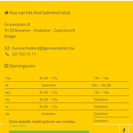
Huis van het Kind (administratie)
Gravenplein 8
9120 Beveren - Kruibeke - Zwijndrecht
België
huisvanhetkind@gemeentebkz.be
03 750 15 11
Openingsuren
ma:
8u30 - 12u
13u - 16u
di:
Gesloten
16u - 19u30
wo:
8u30 - 12u
13u - 16u
do:
8u30 - 12u
Gesloten
vr:
8u30 - 12u
Gesloten
za:
Gesloten
Gesloten
zo:
Gesloten
Gesloten
Deze website maakt gebruik van cookies.
Lees meer
Disclaimer
Privacybeleid
