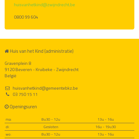
huisvanhetkind@zwijndrecht.be
0800 99 604
Huis van het Kind (administratie)
Gravenplein 8
9120 Beveren - Kruibeke - Zwijndrecht
België
huisvanhetkind@gemeentebkz.be
03 750 15 11
Openingsuren
ma:
8u30 - 12u
13u - 16u
di:
Gesloten
16u - 19u30
wo:
8u30 - 12u
13u - 16u