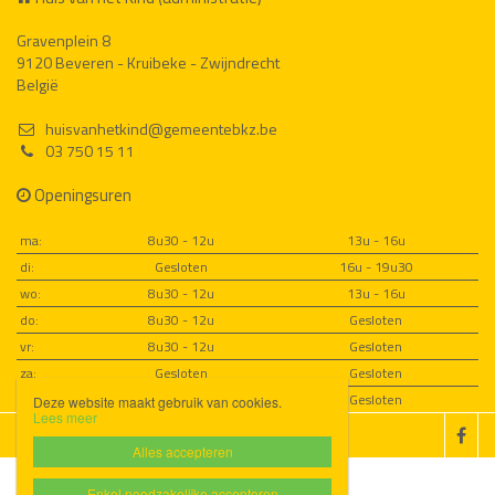
Gravenplein 8
9120 Beveren - Kruibeke - Zwijndrecht
België
huisvanhetkind@gemeentebkz.be
03 750 15 11
Openingsuren
ma:
8u30 - 12u
13u - 16u
di:
Gesloten
16u - 19u30
wo:
8u30 - 12u
13u - 16u
do:
8u30 - 12u
Gesloten
vr:
8u30 - 12u
Gesloten
za:
Gesloten
Gesloten
zo:
Gesloten
Gesloten
Deze website maakt gebruik van cookies.
Lees meer
Disclaimer
Privacybeleid

Alles accepteren
Enkel noodzakelijke accepteren